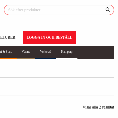
RETURER
LOGGA IN OCH BESTÄLL
ri & Start
Värme
Verkstad
Kampanj
Visar alla 2 resultat