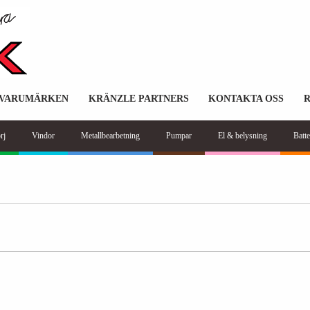
VARUMÄRKEN
KRÄNZLE PARTNERS
KONTAKTA OSS
rj
Vindor
Metallbearbetning
Pumpar
El & belysning
Batte