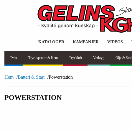
KATALOGER
KAMPANJER
VIDEOS
Tvätt
Trycksprutor & Kem
Tryckluft
Verktyg
Olje & Smö
Hem
Batteri & Start
Powerstation
POWERSTATION