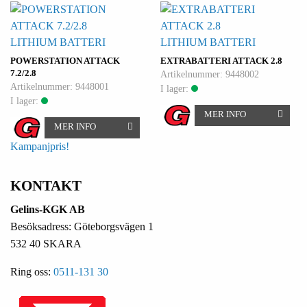
LITHIUM BATTERI
LITHIUM BATTERI
POWERSTATION ATTACK
EXTRABATTERI ATTACK 2.8
7.2/2.8
Artikelnummer: 9448002
Artikelnummer: 9448001
I lager:
I lager:
MER INFO
MER INFO
Kampanjpris!
KONTAKT
Gelins-KGK AB
Besöksadress: Göteborgsvägen 1
532 40 SKARA
Ring oss:
0511-131 30