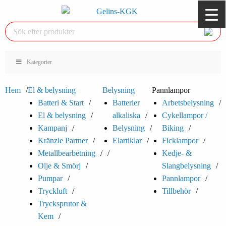
Kategorier
Hem
El & belysning
Belysning
Pannlampor
Batteri & Start
Batterier
Arbetsbelysning
El & belysning
alkaliska
Cykellampor /
Kampanj
Belysning
Biking
Kränzle Partner
Elartiklar
Ficklampor
Metallbearbetning
Kedje- &
Olje & Smörj
Slangbelysning
Pumpar
Pannlampor
Tryckluft
Tillbehör
Trycksprutor &
Kem