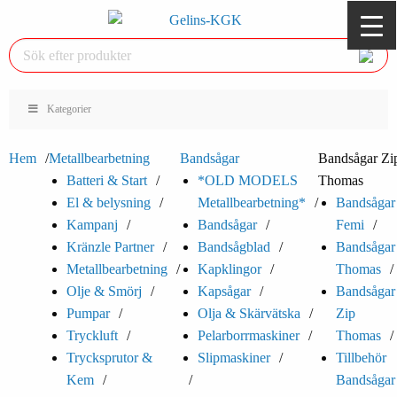
Kategorier
Hem
Metallbearbetning
Bandsågar
Bandsågar Zi
Batteri & Start
*OLD MODELS
Thomas
El & belysning
Metallbearbetning*
Bandsågar
Kampanj
Bandsågar
Femi
Kränzle Partner
Bandsågblad
Bandsågar
Metallbearbetning
Kapklingor
Thomas
Olje & Smörj
Kapsågar
Bandsågar
Pumpar
Olja & Skärvätska
Zip
Tryckluft
Pelarborrmaskiner
Thomas
Trycksprutor &
Slipmaskiner
Tillbehör
Kem
Bandsågar