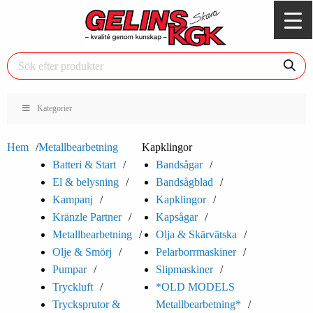
Kategorier
Hem
Metallbearbetning
Kapklingor
Batteri & Start
Bandsågar
El & belysning
Bandsågblad
Kampanj
Kapklingor
Kränzle Partner
Kapsågar
Metallbearbetning
Olja & Skärvätska
Olje & Smörj
Pelarborrmaskiner
Pumpar
Slipmaskiner
Tryckluft
*OLD MODELS
Trycksprutor &
Metallbearbetning*