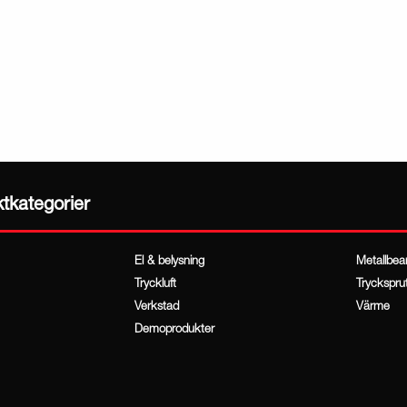
ktkategorier
El & belysning
Metallbea
Tryckluft
Tryckspru
Verkstad
Värme
Demoprodukter