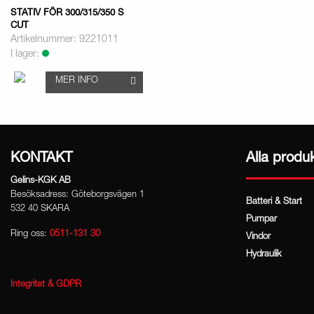
STATIV FÖR 300/315/350 S
CUT
Artikelnummer: 9221011
I lager:
MER INFO
KONTAKT
Alla produ
Gelins-KGK AB
Besöksadress: Göteborgsvägen 1
Batteri & Start
532 40 SKARA
Pumpar
Ring oss:
0511-131 30
Vindor
Hydraulik
Integritet & GDPR