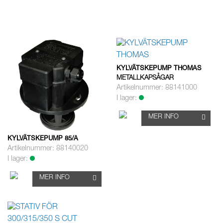
KYLVÄTSKEPUMP THOMAS
METALLKAPSÅGAR
Artikelnummer: 88141000
I lager:
MER INFO
KYLVÄTSKEPUMP 85/A
Artikelnummer: 88140020
I lager:
MER INFO