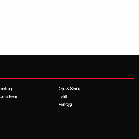
rbetning
Olje & Smörj
tor & Kem
Tvätt
Verktyg