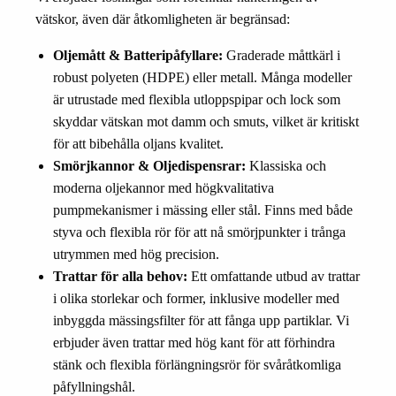
vätskor, även där åtkomligheten är begränsad:
Oljemått & Batteripåfyllare:
Graderade måttkärl i
robust polyeten (HDPE) eller metall. Många modeller
är utrustade med flexibla utloppspipar och lock som
skyddar vätskan mot damm och smuts, vilket är kritiskt
för att bibehålla oljans kvalitet.
Smörjkannor & Oljedispensrar:
Klassiska och
moderna oljekannor med högkvalitativa
pumpmekanismer i mässing eller stål. Finns med både
styva och flexibla rör för att nå smörjpunkter i trånga
utrymmen med hög precision.
Trattar för alla behov:
Ett omfattande utbud av trattar
i olika storlekar och former, inklusive modeller med
inbyggda mässingsfilter för att fånga upp partiklar. Vi
erbjuder även trattar med hög kant för att förhindra
stänk och flexibla förlängningsrör för svåråtkomliga
påfyllningshål.