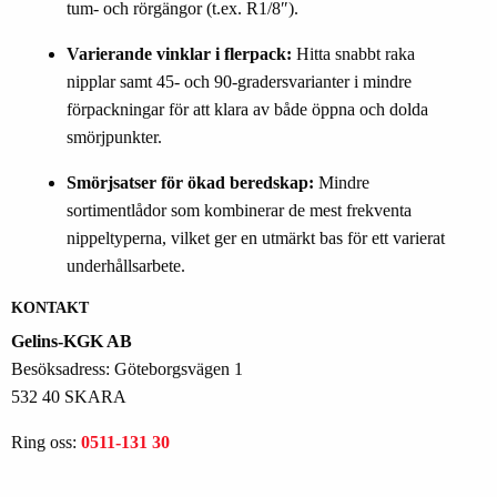
tum- och rörgängor (t.ex. R1/8″).
Varierande vinklar i flerpack:
Hitta snabbt raka
nipplar samt 45- och 90-gradersvarianter i mindre
förpackningar för att klara av både öppna och dolda
smörjpunkter.
Smörjsatser för ökad beredskap:
Mindre
sortimentlådor som kombinerar de mest frekventa
nippeltyperna, vilket ger en utmärkt bas för ett varierat
underhållsarbete.
KONTAKT
Gelins-KGK AB
Besöksadress: Göteborgsvägen 1
532 40 SKARA
Ring oss:
0511-131 30