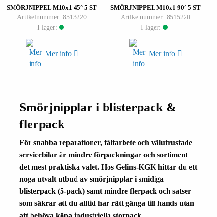
SMÖRJNIPPEL M10x1 45° 5 ST
SMÖRJNIPPEL M10x1 90° 5 ST
Artikelnummer: 8513220
Artikelnummer: 8515220
I lager:
I lager:
Mer info
Mer info
Smörjnipplar i blisterpack &
flerpack
För snabba reparationer, fältarbete och välutrustade
servicebilar är mindre förpackningar och sortiment
det mest praktiska valet. Hos Gelins-KGK hittar du ett
noga utvalt utbud av smörjnipplar i smidiga
blisterpack (5-pack) samt mindre flerpack och satser
som säkrar att du alltid har rätt gänga till hands utan
att behöva köpa industriella storpack.