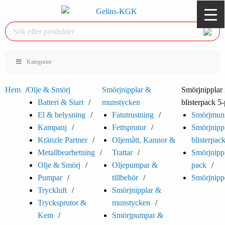
Kategorier
Hem
Olje & Smörj
Smörjnipplar &
Smörjnipplar 
Batteri & Start
munstycken
blisterpack 5
El & belysning
Fatutrustning
Smörjmun
Kampanj
Fettsprutor
Smörjnippl
Kränzle Partner
Oljemått, Kannor &
blisterpac
Metallbearbetning
Trattar
Smörjnippl
Olje & Smörj
Oljepumpar &
pack
Pumpar
tillbehör
Smörjnipp
Tryckluft
Smörjnipplar &
Trycksprutor &
munstycken
Kem
Smörjpumpar &