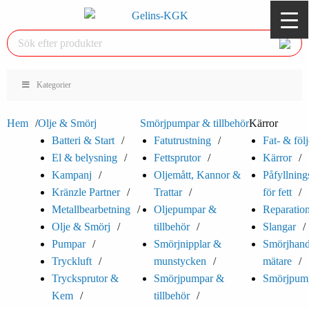
Kategorier
Hem
Olje & Smörj
Smörjpumpar & tillbehör
Kärror
Batteri & Start
Fatutrustning
Fat- & föl
El & belysning
Fettsprutor
Kärror
Kampanj
Oljemått, Kannor &
Påfyllnin
Kränzle Partner
Trattar
för fett
Metallbearbetning
Oljepumpar &
Reparation
Olje & Smörj
tillbehör
Slangar
Pumpar
Smörjnipplar &
Smörjhand
Tryckluft
munstycken
mätare
Trycksprutor &
Smörjpumpar &
Smörjpum
Kem
tillbehör