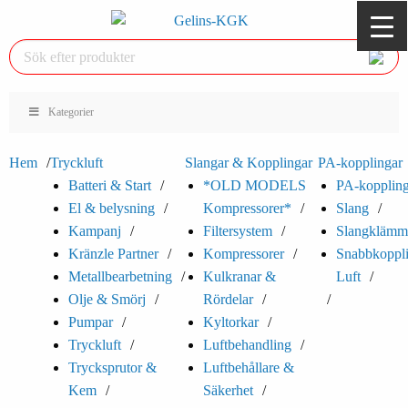
Kategorier
Hem
Tryckluft
Slangar & Kopplingar
PA-kopplingar
Batteri & Start
*OLD MODELS
PA-koppling
El & belysning
Kompressorer*
Slang
Kampanj
Filtersystem
Slangklämm
Kränzle Partner
Kompressorer
Snabbkoppl
Metallbearbetning
Kulkranar &
Luft
Olje & Smörj
Rördelar
Pumpar
Kyltorkar
Tryckluft
Luftbehandling
Trycksprutor &
Luftbehållare &
Kem
Säkerhet