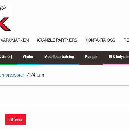
VARUMÄRKEN
KRÄNZLE PARTNERS
KONTAKTA OSS
R
 & Smörj
Vindor
Metallbearbetning
Pumpar
El & belysni
kompressorer
1/4 tum
Filtrera