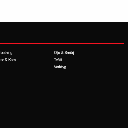
rbetning
Olje & Smörj
tor & Kem
Tvätt
Verktyg