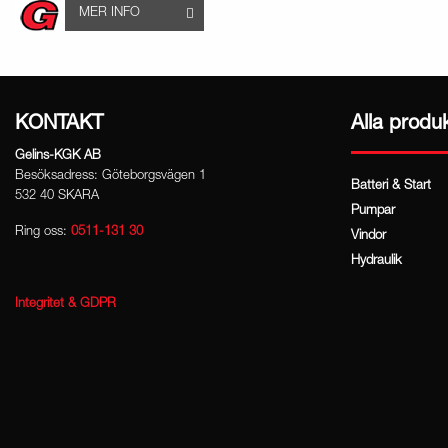
MER INFO
KONTAKT
Alla produ
Gelins-KGK AB
Besöksadress: Göteborgsvägen 1
Batteri & Start
532 40 SKARA
Pumpar
Ring oss:
0511-131 30
Vindor
Hydraulik
Integritet & GDPR