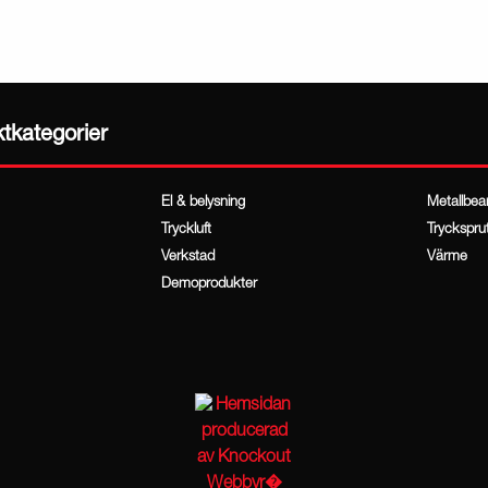
ktkategorier
El & belysning
Metallbea
Tryckluft
Tryckspru
Verkstad
Värme
Demoprodukter