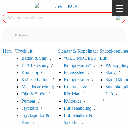
Kategorier
Hem
Tryckluft
Slangar & Kopplingar
Snabbkoppling
Batteri & Start
*OLD MODELS
Luft
El & belysning
Kompressorer*
PA-koppling
Kampanj
Filtersystem
Slang
Kränzle Partner
Kompressorer
Slangklämm
Metallbearbetning
Kulkranar &
Snabbkoppl
Olje & Smörj
Rördelar
Luft
Pumpar
Kyltorkar
Tryckluft
Luftbehandling
Trycksprutor &
Luftbehållare &
Kem
Säkerhet