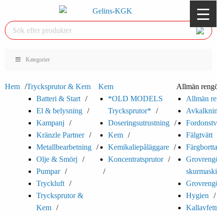
Kategorier
Hem
Trycksprutor & Kem
Kem
Allmän rengö
Batteri & Start
*OLD MODELS
Allmän re
El & belysning
Trycksprutor*
Avkalkni
Kampanj
Doseringsutrustning
Fordonstv
Kränzle Partner
Kem
Fälgtvätt
Metallbearbetning
Kemikaliepåläggare
Färgbortt
Olje & Smörj
Koncentratsprutor
Grovrengö
Pumpar
skurmaski
Tryckluft
Grovrengö
Trycksprutor &
Hygien
Kem
Kallavfet