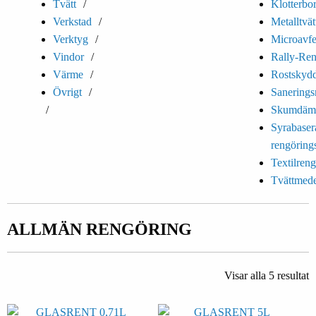
Tvätt
Klotterbo
Verkstad
Metalltvätt
Verktyg
Microavfe
Vindor
Rally-Ren
Värme
Rostskyd
Övrigt
Sanering
Skumdäm
Syrabaser
rengöring
Textilren
Tvättmede
ALLMÄN RENGÖRING
Visar alla 5 resultat