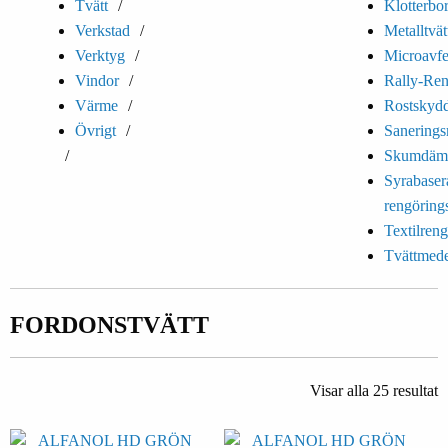
Tvätt
Klotterbo
Verkstad
Metalltvätt
Verktyg
Microavfe
Vindor
Rally-Ren
Värme
Rostskyd
Övrigt
Sanering
Skumdäm
Syrabaser
rengöring
Textilren
Tvättmede
FORDONSTVÄTT
Visar alla 25 resultat