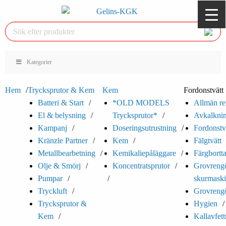
Kategorier
Hem
Trycksprutor & Kem
Kem
Fordonstvätt
Batteri & Start
*OLD MODELS
Allmän re
El & belysning
Trycksprutor*
Avkalkni
Kampanj
Doseringsutrustning
Fordonstv
Kränzle Partner
Kem
Fälgtvätt
Metallbearbetning
Kemikaliepåläggare
Färgbortt
Olje & Smörj
Koncentratsprutor
Grovrengö
Pumpar
skurmaski
Tryckluft
Grovrengö
Trycksprutor &
Hygien
Kem
Kallavfet