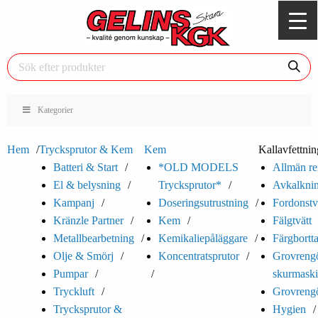
Kategorier
Hem
Trycksprutor & Kem
Kem
Kallavfettnin
Batteri & Start
*OLD MODELS
Allmän re
El & belysning
Trycksprutor*
Avkalkni
Kampanj
Doseringsutrustning
Fordonstv
Kränzle Partner
Kem
Fälgtvätt
Metallbearbetning
Kemikaliepåläggare
Färgbortt
Olje & Smörj
Koncentratsprutor
Grovrengö
Pumpar
skurmaski
Tryckluft
Grovrengö
Trycksprutor &
Hygien