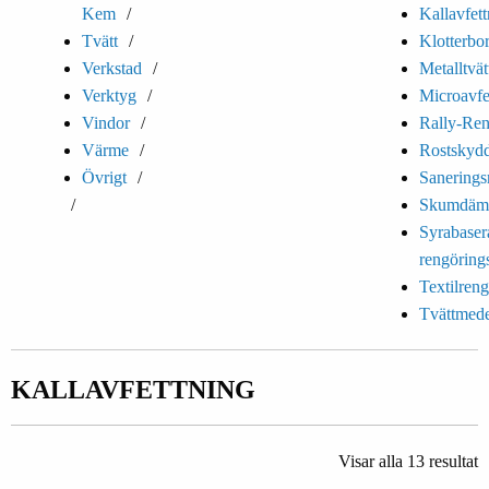
Kem
Kallavfet
Tvätt
Klotterbo
Verkstad
Metalltvätt
Verktyg
Microavfe
Vindor
Rally-Ren
Värme
Rostskyd
Övrigt
Sanering
Skumdäm
Syrabaser
rengöring
Textilren
Tvättmede
KALLAVFETTNING
Visar alla 13 resultat