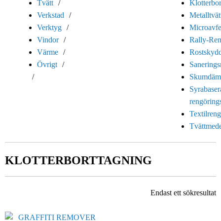
Tvätt
Klotterbo
Verkstad
Metalltvätt
Verktyg
Microavfe
Vindor
Rally-Ren
Värme
Rostskyd
Övrigt
Sanering
Skumdäm
Syrabaser
rengöring
Textilren
Tvättmede
KLOTTERBORTTAGNING
Endast ett sökresultat