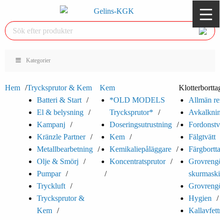
Kategorier
Hem
Trycksprutor & Kem
Kem
Klotterbortta
Batteri & Start
*OLD MODELS
Allmän re
El & belysning
Trycksprutor*
Avkalkni
Kampanj
Doseringsutrustning
Fordonstv
Kränzle Partner
Kem
Fälgtvätt
Metallbearbetning
Kemikaliepåläggare
Färgbortt
Olje & Smörj
Koncentratsprutor
Grovrengö
Pumpar
skurmaski
Tryckluft
Grovrengö
Trycksprutor &
Hygien
Kem
Kallavfet