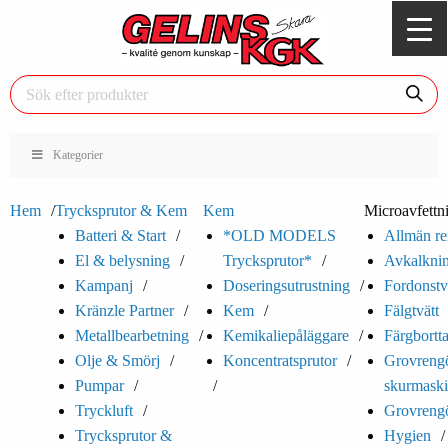
Kategorier
Hem
Trycksprutor & Kem
Kem
Microavfettn
Batteri & Start
*OLD MODELS
Allmän re
El & belysning
Trycksprutor*
Avkalkni
Kampanj
Doseringsutrustning
Fordonstv
Kränzle Partner
Kem
Fälgtvätt
Metallbearbetning
Kemikaliepåläggare
Färgbortt
Olje & Smörj
Koncentratsprutor
Grovrengö
Pumpar
skurmaski
Tryckluft
Grovrengö
Trycksprutor &
Hygien