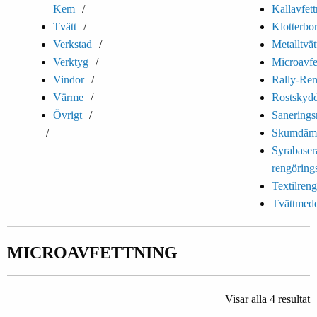
Kem
Kallavfet
Tvätt
Klotterbo
Verkstad
Metalltvätt
Verktyg
Microavfe
Vindor
Rally-Ren
Värme
Rostskyd
Övrigt
Sanering
Skumdäm
Syrabaser
rengöring
Textilren
Tvättmede
MICROAVFETTNING
Visar alla 4 resultat