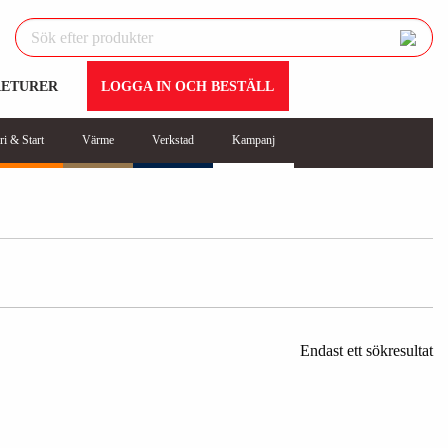
RETURER
LOGGA IN OCH BESTÄLL
ri & Start
Värme
Verkstad
Kampanj
Endast ett sökresultat