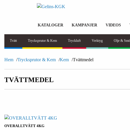
KATALOGER
KAMPANJER
VIDEOS
Tvätt
Trycksprutor & Kem
Tryckluft
Verktyg
Olje & Smö
Hem
Trycksprutor & Kem
Kem
Tvättmedel
TVÄTTMEDEL
OVERALLTVÄTT 4KG