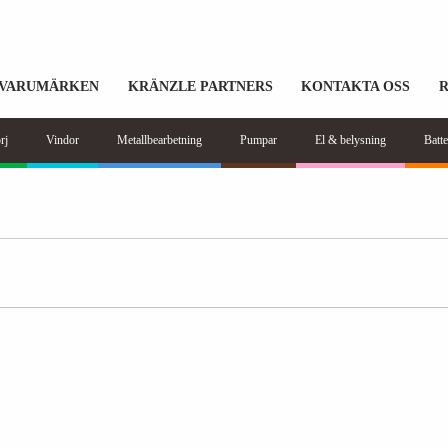
VARUMÄRKEN
KRÄNZLE PARTNERS
KONTAKTA OSS
rj
Vindor
Metallbearbetning
Pumpar
El & belysning
Batte