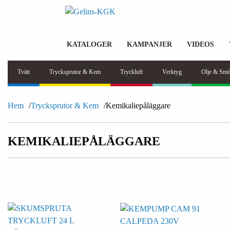
KATALOGER
KAMPANJER
VIDEOS
Tvätt
Trycksprutor & Kem
Tryckluft
Verktyg
Olje & Smö
Hem
Trycksprutor & Kem
Kemikaliepåläggare
KEMIKALIEPÅLÄGGARE
CALPEDA 230V