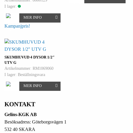
Artikelnummer: 8600129
I lager:
MER INFO
Kampanjpris!
SKUMHUVUD 4 DYSOR 1/2″
UTV G
Artikelnummer: RM1069060
I lager: Beställningsvara
MER INFO
KONTAKT
Gelins-KGK AB
Besöksadress: Göteborgsvägen 1
532 40 SKARA