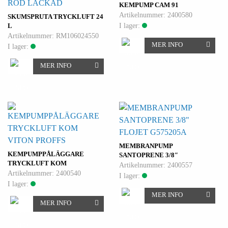
RÖD LACKAD
KEMPUMP CAM 91
Artikelnummer: 2400580
SKUMSPRUTA TRYCKLUFT 24
I lager:
L
Artikelnummer: RM106024550
MER INFO
I lager:
MER INFO
FLOJET G575205A
VITON PROFFS
MEMBRANPUMP
KEMPUMPPÅLÄGGARE
SANTOPRENE 3/8″
TRYCKLUFT KOM
Artikelnummer: 2400557
Artikelnummer: 2400540
I lager:
I lager:
MER INFO
MER INFO