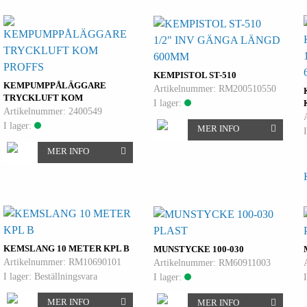
1/2" INV GÄNGA LÄNGD
600MM
PROFFS
KEMPISTOL ST-510
KEMPUMPPÅLÄGGARE
Artikelnummer: RM200510550
TRYCKLUFT KOM
I lager:
Artikelnummer: 2400549
I lager:
MER INFO
MER INFO
PLAST
KEMSLANG 10 METER KPL B
MUNSTYCKE 100-030
Artikelnummer: RM10690101
Artikelnummer: RM60911003
I lager: Beställningsvara
I lager:
MER INFO
MER INFO