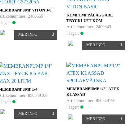
FLOJET G573205A
VITON BASIC
MEMBRANPUMP VITON 3/8″
KEMPUMPPÅLÄGGARE
Artikelnummer: 2400555
TRYCKLUFT KOM
I lager:
Artikelnummer: 2400543
I lager:
MER INFO
MER INFO
MAX TRYCK 8.6 BAR
SPOLARVÄTSKA
MAX 20 LIT/M
MEMBRANPUMP 1/2″ ATEX
MEMBRANPUMP 1/4″
KLASSAD
Artikelnummer: 850549100
Artikelnummer: 850549156
I lager:
I lager:
MER INFO
MER INFO