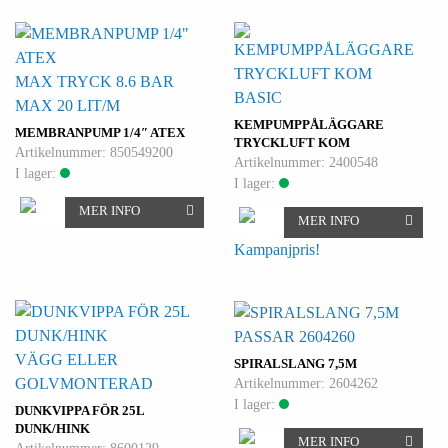
MAX TRYCK 8.6 BAR
BASIC
MAX 20 LIT/M
KEMPUMPPÅLÄGGARE
MEMBRANPUMP 1/4″ ATEX
TRYCKLUFT KOM
Artikelnummer: 850549200
Artikelnummer: 2400548
I lager:
I lager:
MER INFO
MER INFO
Kampanjpris!
PASSAR 2604260
VÄGG ELLER
SPIRALSLANG 7,5M
GOLVMONTERAD
Artikelnummer: 2604262
I lager:
DUNKVIPPA FÖR 25L
DUNK/HINK
MER INFO