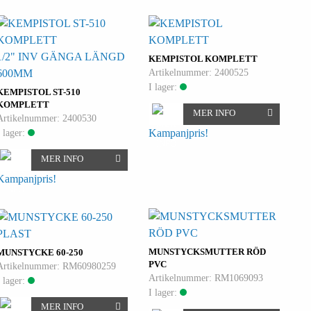
1/2" INV GÄNGA LÄNGD
KEMPISTOL KOMPLETT
Artikelnummer: 2400525
600MM
I lager:
KEMPISTOL ST-510
KOMPLETT
MER INFO
Artikelnummer: 2400530
I lager:
Kampanjpris!
MER INFO
Kampanjpris!
PLAST
MUNSTYCKSMUTTER RÖD
MUNSTYCKE 60-250
PVC
Artikelnummer: RM60980259
Artikelnummer: RM1069093
I lager:
I lager:
MER INFO