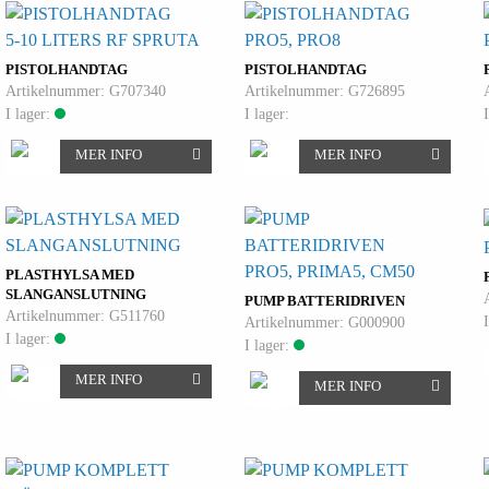
5-10 LITERS RF SPRUTA
PRO5, PRO8
PISTOLHANDTAG
PISTOLHANDTAG
Artikelnummer: G707340
Artikelnummer: G726895
I lager:
I lager:
MER INFO
MER INFO
PRO5, PRIMA5, CM50
PLASTHYLSA MED
SLANGANSLUTNING
PUMP BATTERIDRIVEN
Artikelnummer: G511760
Artikelnummer: G000900
I lager:
I lager:
MER INFO
MER INFO