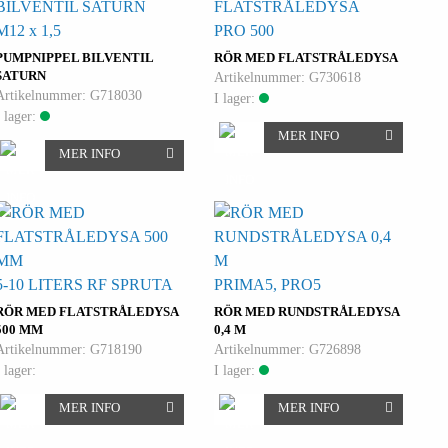
M12 x 1,5
PRO 500
PUMPNIPPEL BILVENTIL
RÖR MED FLATSTRÅLEDYSA
SATURN
Artikelnummer: G730618
Artikelnummer: G718030
I lager:
I lager:
MER INFO
MER INFO
5-10 LITERS RF SPRUTA
PRIMA5, PRO5
RÖR MED FLATSTRÅLEDYSA
RÖR MED RUNDSTRÅLEDYSA
500 MM
0,4 M
Artikelnummer: G718190
Artikelnummer: G726898
I lager:
I lager:
MER INFO
MER INFO