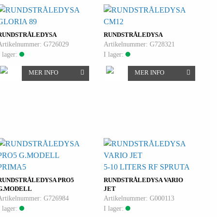
GLORIA 89
CM12
RUNDSTRÅLEDYSA
RUNDSTRÅLEDYSA
Artikelnummer: G726029
Artikelnummer: G728321
I lager:
I lager:
MER INFO
MER INFO
PRIMA5
5-10 LITERS RF SPRUTA
RUNDSTRÅLEDYSA PRO5
RUNDSTRÅLEDYSA VARIO
G.MODELL
JET
Artikelnummer: G726984
Artikelnummer: G000113
I lager:
I lager: