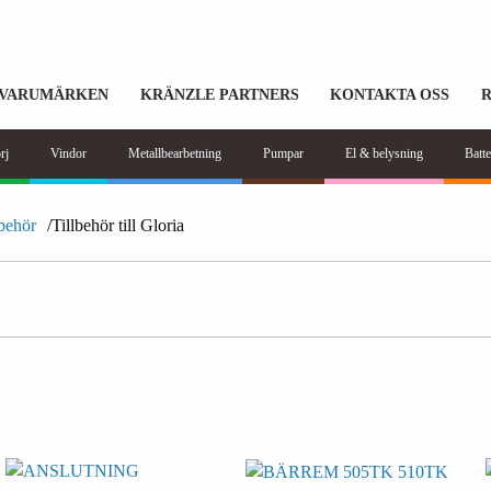
VARUMÄRKEN
KRÄNZLE PARTNERS
KONTAKTA OSS
rj
Vindor
Metallbearbetning
Pumpar
El & belysning
Batte
lbehör
Tillbehör till Gloria