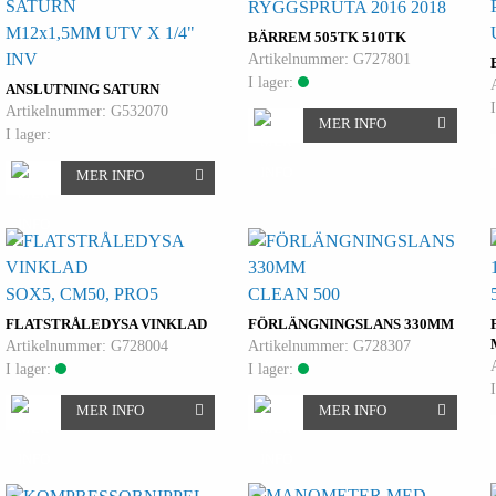
RYGGSPRUTA 2016 2018
M12x1,5MM UTV X 1/4"
BÄRREM 505TK 510TK
INV
Artikelnummer: G727801
I lager:
ANSLUTNING SATURN
Artikelnummer: G532070
MER INFO
I lager:
MER INFO
SOX5, CM50, PRO5
CLEAN 500
FLATSTRÅLEDYSA VINKLAD
FÖRLÄNGNINGSLANS 330MM
Artikelnummer: G728004
Artikelnummer: G728307
I lager:
I lager:
MER INFO
MER INFO