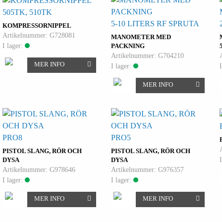
505TK, 510TK
5-10 LITERS RF SPRUTA
KOMPRESSORNIPPEL
Artikelnummer: G728081
MANOMETER MED
I lager:
PACKNING
Artikelnummer: G704210
MER INFO
I lager:
MER INFO
PRO8
PRO5
PISTOL SLANG, RÖR OCH
PISTOL SLANG, RÖR OCH
DYSA
DYSA
Artikelnummer: G978646
Artikelnummer: G976357
I lager:
I lager:
MER INFO
MER INFO