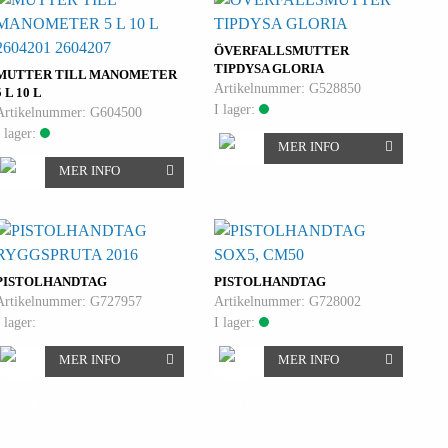
2604201 2604207
ÖVERFALLSMUTTER
TIPDYSA GLORIA
MUTTER TILL MANOMETER
Artikelnummer: G528850
5 L 10 L
I lager:
Artikelnummer: G604500
I lager:
MER INFO
MER INFO
RYGGSPRUTA 2016
SOX5, CM50
PISTOLHANDTAG
PISTOLHANDTAG
Artikelnummer: G727957
Artikelnummer: G728002
I lager:
I lager:
MER INFO
MER INFO