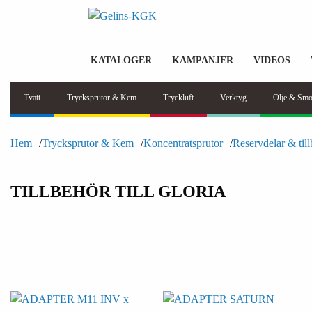
KATALOGER
KAMPANJER
VIDEOS
Tvätt
Trycksprutor & Kem
Tryckluft
Verktyg
Olje & Smö
Hem
Trycksprutor & Kem
Koncentratsprutor
Reservdelar & til
TILLBEHÖR TILL GLORIA