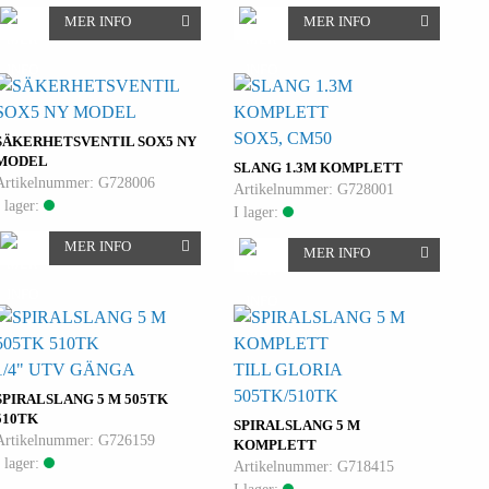
MER INFO
MER INFO
SOX5, CM50
SÄKERHETSVENTIL SOX5 NY
MODEL
SLANG 1.3M KOMPLETT
Artikelnummer: G728006
Artikelnummer: G728001
I lager:
I lager:
MER INFO
MER INFO
1/4" UTV GÄNGA
TILL GLORIA
505TK/510TK
SPIRALSLANG 5 M 505TK
510TK
SPIRALSLANG 5 M
Artikelnummer: G726159
KOMPLETT
I lager:
Artikelnummer: G718415