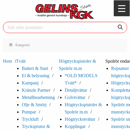
Kategorier
Hem
Tvätt
Högtryckspistoler &
Spolrör endas
Batteri & Start
Spolrör m.m
Repsatser t
El & belysning
*OLD MODELS
högtrycksp
Kampanj
Tvätt*
Högtrycks
Kränzle Partner
Detaljtvättar
Komplett
Metallbearbetning
Golvtvättar
högtrycksp
Olje & Smörj
Högtryckspistoler &
Spolrör m
Pumpar
Spolrör m.m
munstyck
Tryckluft
Högtryckstvättar
Spolrör ut
Trycksprutor &
Kopplingar
munstyck