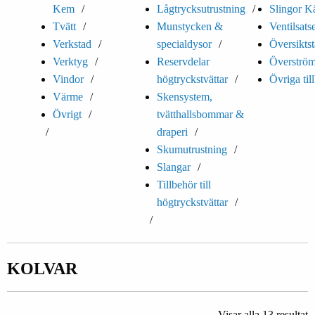
Kem
Lågtrycksutrustning
Slingor K
Tvätt
Munstycken &
Ventilsats
Verkstad
specialdysor
Översiktst
Verktyg
Reservdelar
Överström
Vindor
högtryckstvättar
Övriga til
Värme
Skensystem,
Övrigt
tvätthallsbommar &
draperi
Skumutrustning
Slangar
Tillbehör till
högtryckstvättar
KOLVAR
Visar alla 13 resultat