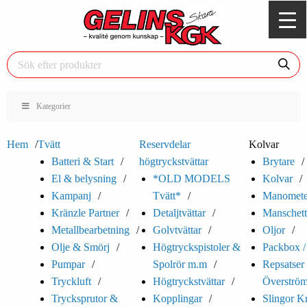
Kategorier
Hem
Tvätt
Reservdelar
Kolvar
Batteri & Start
högtryckstvättar
Brytare
El & belysning
*OLD MODELS
Kolvar
Kampanj
Tvätt*
Manomete
Kränzle Partner
Detaljtvättar
Manschett
Metallbearbetning
Golvtvättar
Oljor
Olje & Smörj
Högtryckspistoler &
Packbox /
Pumpar
Spolrör m.m
Repsatser t
Tryckluft
Högtryckstvättar
Överström
Trycksprutor &
Kopplingar
Slingor K