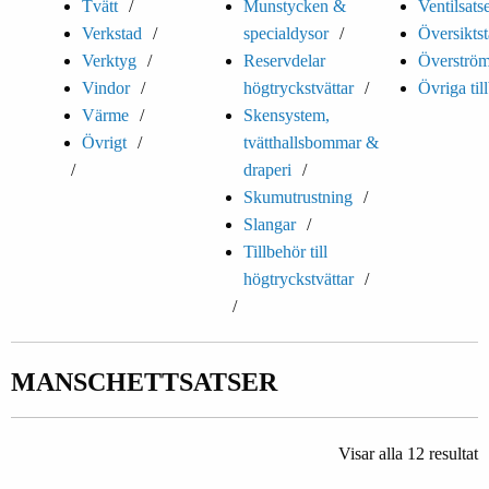
Tvätt
Munstycken &
Ventilsats
Verkstad
specialdysor
Översiktst
Verktyg
Reservdelar
Överström
Vindor
högtryckstvättar
Övriga til
Värme
Skensystem,
Övrigt
tvätthallsbommar &
draperi
Skumutrustning
Slangar
Tillbehör till
högtryckstvättar
MANSCHETTSATSER
Visar alla 12 resultat