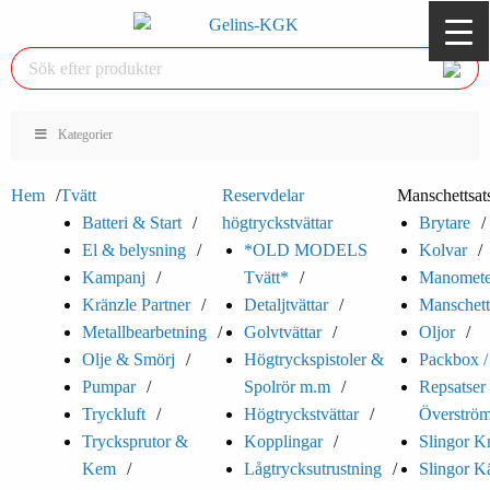
Kategorier
Hem
Tvätt
Reservdelar
Manschettsat
Batteri & Start
högtryckstvättar
Brytare
El & belysning
*OLD MODELS
Kolvar
Kampanj
Tvätt*
Manomete
Kränzle Partner
Detaljtvättar
Manschett
Metallbearbetning
Golvtvättar
Oljor
Olje & Smörj
Högtryckspistoler &
Packbox /
Pumpar
Spolrör m.m
Repsatser t
Tryckluft
Högtryckstvättar
Överström
Trycksprutor &
Kopplingar
Slingor K
Kem
Lågtrycksutrustning
Slingor K