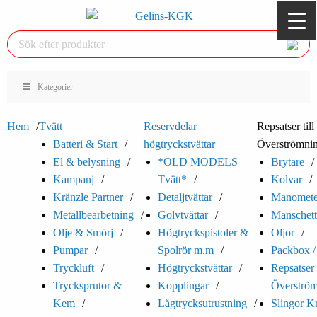
Kategorier
Hem
Tvätt
Reservdelar
Repsatser till
Batteri & Start
högtryckstvättar
Överströmnin
El & belysning
*OLD MODELS
Brytare
Kampanj
Tvätt*
Kolvar
Kränzle Partner
Detaljtvättar
Manomete
Metallbearbetning
Golvtvättar
Manschett
Olje & Smörj
Högtryckspistoler &
Oljor
Pumpar
Spolrör m.m
Packbox /
Tryckluft
Högtryckstvättar
Repsatser t
Trycksprutor &
Kopplingar
Överström
Kem
Lågtrycksutrustning
Slingor K