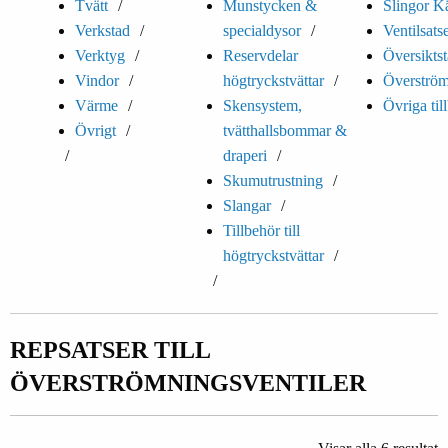
Tvätt
Munstycken &
Slingor K
Verkstad
specialdysor
Ventilsats
Verktyg
Reservdelar
Översiktst
Vindor
högtryckstvättar
Överström
Värme
Skensystem,
Övriga til
Övrigt
tvätthallsbommar &
draperi
Skumutrustning
Slangar
Tillbehör till
högtryckstvättar
REPSATSER TILL
ÖVERSTRÖMNINGSVENTILER