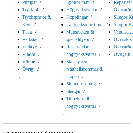
Pumpar
Spolrör m.m
Repsatser t
Tryckluft
Högtryckstvättar
Överström
Trycksprutor &
Kopplingar
Slingor K
Kem
Lågtrycksutrustning
Slingor K
Tvätt
Munstycken &
Ventilsats
Verkstad
specialdysor
Översiktst
Verktyg
Reservdelar
Överström
Vindor
högtryckstvättar
Övriga til
Värme
Skensystem,
Övrigt
tvätthallsbommar &
draperi
Skumutrustning
Slangar
Tillbehör till
högtryckstvättar