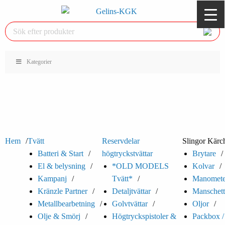
Kategorier
Hem
Tvätt
Reservdelar
Slingor Kärc
Batteri & Start
högtryckstvättar
Brytare
El & belysning
*OLD MODELS
Kolvar
Kampanj
Tvätt*
Manomete
Kränzle Partner
Detaljtvättar
Manschett
Metallbearbetning
Golvtvättar
Oljor
Olje & Smörj
Högtryckspistoler &
Packbox /