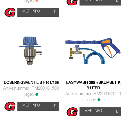
MER INFO
I lager:
MER INFO
DOSERINGSVENTIL ST-161/168
EASYWASH 365 +SKUMSET K
Artikelnummer: RM200161500
8 LITER
Artikelnummer: RM200160720
I lager:
I lager:
MER INFO
MER INFO