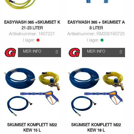
EASYWASH 365 +SKUMSET K
EASYWASH 365 + SKUMSET A
21-23 LITER
8 LITER
Artikelnummer: 1607221
Artikelnummer: RM200160725
I lager:
I lager:
MER INFO
MER INFO
SKUMSET KOMPLETT M22
SKUMSET KOMPLETT M22
KEW 15 L
KEW 18 L