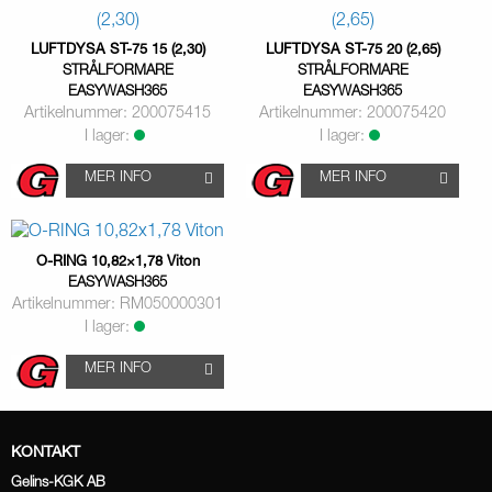
LUFTDYSA ST-75 15 (2,30)
LUFTDYSA ST-75 20 (2,65)
STRÅLFORMARE
STRÅLFORMARE
EASYWASH365
EASYWASH365
Artikelnummer: 200075415
Artikelnummer: 200075420
I lager:
I lager:
MER INFO
MER INFO
O-RING 10,82×1,78 Viton
EASYWASH365
Artikelnummer: RM050000301
I lager:
MER INFO
KONTAKT
Gelins-KGK AB