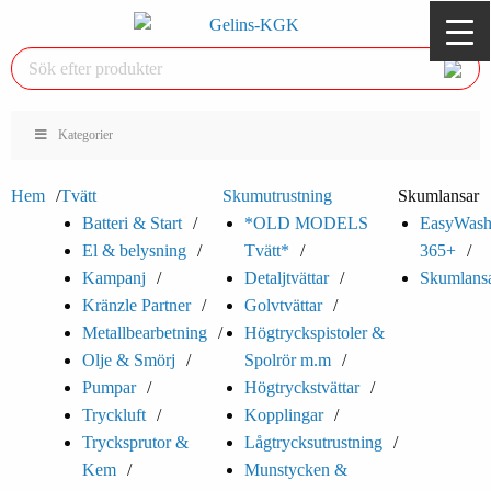
Kategorier
Hem
Tvätt
Skumutrustning
Skumlansar
Batteri & Start
*OLD MODELS
EasyWas
El & belysning
Tvätt*
365+
Kampanj
Detaljtvättar
Skumlans
Kränzle Partner
Golvtvättar
Metallbearbetning
Högtryckspistoler &
Olje & Smörj
Spolrör m.m
Pumpar
Högtryckstvättar
Tryckluft
Kopplingar
Trycksprutor &
Lågtrycksutrustning
Kem
Munstycken &