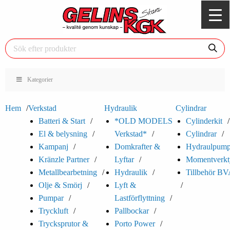
Kategorier
Hem
Verkstad
Hydraulik
Cylindrar
Batteri & Start
*OLD MODELS
Cylinderkit
El & belysning
Verkstad*
Cylindrar
Kampanj
Domkrafter &
Hydraulpump
Kränzle Partner
Lyftar
Momentverkt
Metallbearbetning
Hydraulik
Tillbehör B
Olje & Smörj
Lyft &
Pumpar
Lastförflyttning
Tryckluft
Pallbockar
Trycksprutor &
Porto Power