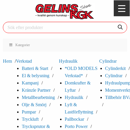
Kategorier
Hem
Verkstad
Hydraulik
Cylindrar
Batteri & Start
*OLD MODELS
Cylinderkit
El & belysning
Verkstad*
Cylindrar
Kampanj
Domkrafter &
Hydraulpump
Kränzle Partner
Lyftar
Momentverkt
Metallbearbetning
Hydraulik
Tillbehör B
Olje & Smörj
Lyft &
Pumpar
Lastförflyttning
Tryckluft
Pallbockar
Trycksprutor &
Porto Power