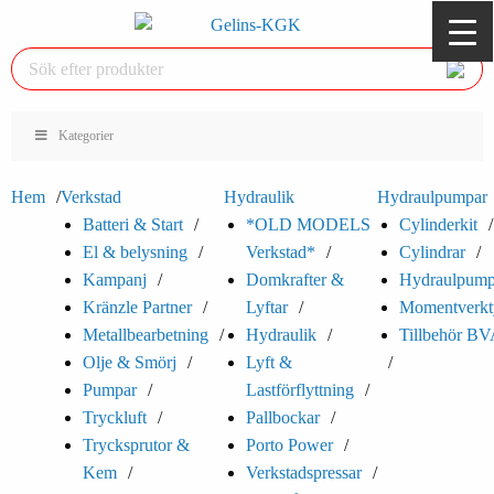
Kategorier
Hem
Verkstad
Hydraulik
Hydraulpumpar
Batteri & Start
*OLD MODELS
Cylinderkit
El & belysning
Verkstad*
Cylindrar
Kampanj
Domkrafter &
Hydraulpump
Kränzle Partner
Lyftar
Momentverkt
Metallbearbetning
Hydraulik
Tillbehör B
Olje & Smörj
Lyft &
Pumpar
Lastförflyttning
Tryckluft
Pallbockar
Trycksprutor &
Porto Power
Kem
Verkstadspressar