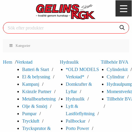
Kategorier
Hem
Verkstad
Hydraulik
Tillbehör BVA
Batteri & Start
*OLD MODELS
Cylinderkit
El & belysning
Verkstad*
Cylindrar
Kampanj
Domkrafter &
Hydraulpump
Kränzle Partner
Lyftar
Momentverkt
Metallbearbetning
Hydraulik
Tillbehör B
Olje & Smörj
Lyft &
Pumpar
Lastförflyttning
Tryckluft
Pallbockar
Trycksprutor &
Porto Power