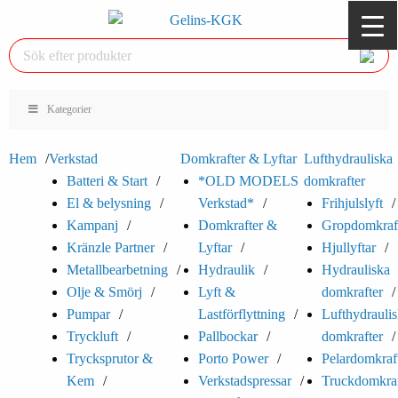
Kategorier
Hem
Verkstad
Domkrafter & Lyftar
Lufthydrauliska
Batteri & Start
*OLD MODELS
domkrafter
El & belysning
Verkstad*
Frihjulslyft
Kampanj
Domkrafter &
Gropdomkraf
Kränzle Partner
Lyftar
Hjullyftar
Metallbearbetning
Hydraulik
Hydrauliska
Olje & Smörj
Lyft &
domkrafter
Pumpar
Lastförflyttning
Lufthydrauli
Tryckluft
Pallbockar
domkrafter
Trycksprutor &
Porto Power
Pelardomkraf
Kem
Verkstadspressar
Truckdomkra