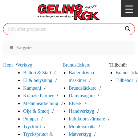
Kategorier
Hem
Verktyg
Brandsläckare
Tillbehör
Batteri & Start
Batteridrivna
Brandsläck
El & belysning
maskiner
Tillbehör
Kampanj
Brandsläckare
Kränzle Partner
Dammsugare
Metallbearbetning
Elverk
Olje & Smörj
Handverktyg
Pumpar
Induktionsvärmare
Tryckluft
Montörsmatta
Trycksprutor &
Mätverktyg