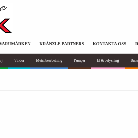
VARUMÄRKEN
KRÄNZLE PARTNERS
KONTAKTA OSS
rj
Vindor
Metallbearbetning
Pumpar
El & belysning
Batte