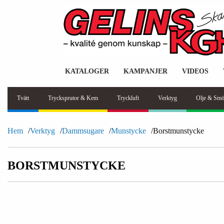
KATALOGER
KAMPANJER
VIDEOS
Tvätt
Trycksprutor & Kem
Tryckluft
Verktyg
Olje & Smö
Hem
Verktyg
Dammsugare
Munstycke
Borstmunstycke
BORSTMUNSTYCKE