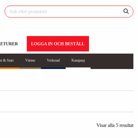
RETURER
LOGGA IN OCH BESTÄLL
ri & Start
Värme
Verkstad
Kampanj
Visar alla 5 resultat