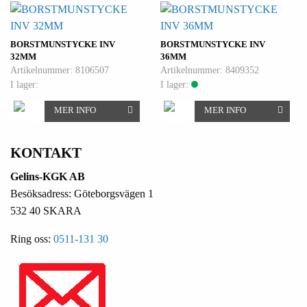
BORSTMUNSTYCKE INV
BORSTMUNSTYCKE INV
32MM
36MM
Artikelnummer: 8106507
Artikelnummer: 8409352
I lager:
I lager:
MER INFO
MER INFO
KONTAKT
Gelins-KGK AB
Besöksadress: Göteborgsvägen 1
532 40 SKARA
Ring oss:
0511-131 30