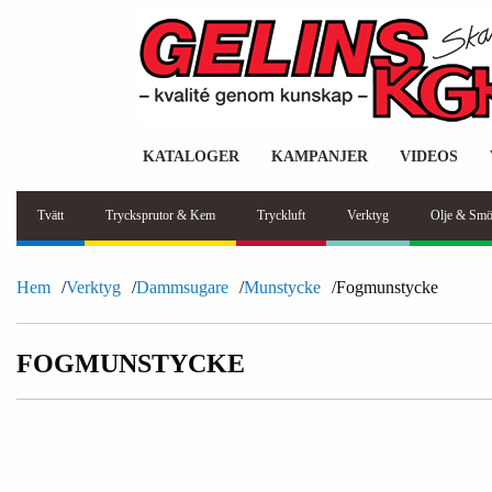
KATALOGER
KAMPANJER
VIDEOS
Tvätt
Trycksprutor & Kem
Tryckluft
Verktyg
Olje & Smö
Hem
Verktyg
Dammsugare
Munstycke
Fogmunstycke
FOGMUNSTYCKE