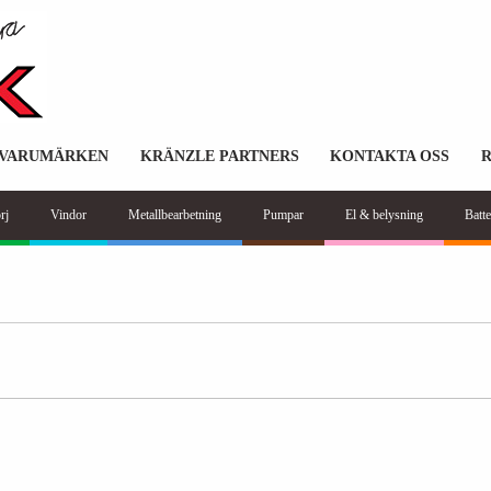
VARUMÄRKEN
KRÄNZLE PARTNERS
KONTAKTA OSS
rj
Vindor
Metallbearbetning
Pumpar
El & belysning
Batte