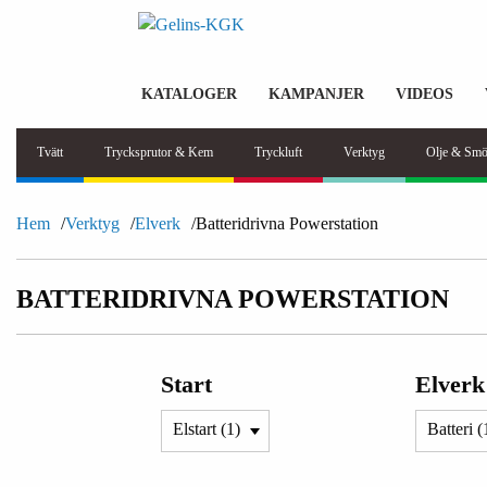
KATALOGER
KAMPANJER
VIDEOS
Tvätt
Trycksprutor & Kem
Tryckluft
Verktyg
Olje & Smö
Hem
Verktyg
Elverk
Batteridrivna Powerstation
BATTERIDRIVNA POWERSTATION
Start
Elverk