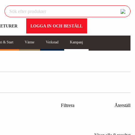
RETURER
LOGGA IN OCH BESTÄLL
ri & Start
Värme
Verkstad
Kampanj
Filtrera
Återställ