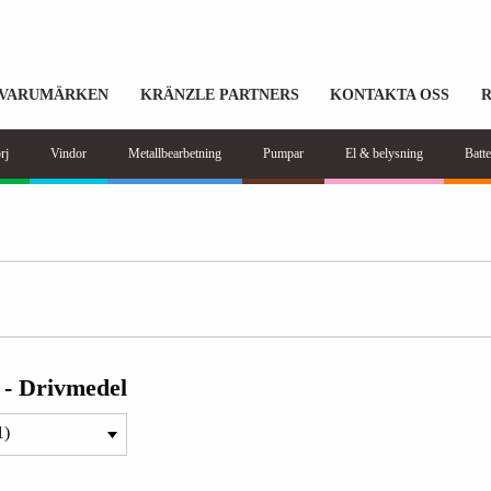
VARUMÄRKEN
KRÄNZLE PARTNERS
KONTAKTA OSS
rj
Vindor
Metallbearbetning
Pumpar
El & belysning
Batte
 - Drivmedel