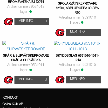
BROMSVÄTSKA EJ DOT4
SPOLARVÄTSKEPROVARE
Artikelnummer: 9531013
SYRA, ADBLUE/UREA 30-35%
I lager:
ATC
Artikelnummer: 9531010
MER INFO
I lager:
MER INFO
SKÄR & SLIPVÄTSKEPROVARE
SKYDDSGLAS 9531010-1011-
1013
SKÄR & SLIPVÄTSKA
Artikelnummer: 9531015
Artikelnummer: 9531011
I lager:
I lager:
MER INFO
MER INFO
KONTAKT
Gelins-KGK AB