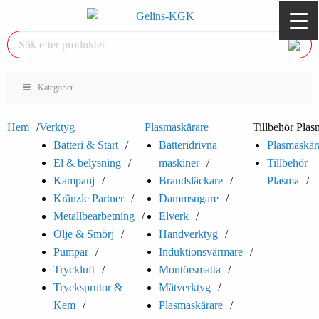
Kategorier
Hem
Verktyg
Plasmaskärare
Tillbehör Plas
Batteri & Start
Batteridrivna
Plasmaskär
El & belysning
maskiner
Tillbehör
Kampanj
Brandsläckare
Plasma
Kränzle Partner
Dammsugare
Metallbearbetning
Elverk
Olje & Smörj
Handverktyg
Pumpar
Induktionsvärmare
Tryckluft
Montörsmatta
Trycksprutor &
Mätverktyg
Kem
Plasmaskärare