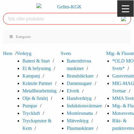
Kategorier
Hem
Verktyg
Svets
Mig- & Flusst
Batteri & Start
Batteridrivna
*OLD MO
El & belysning
maskiner
Svets*
Kampanj
Brandsläckare
Gassvetsutr
Kränzle Partner
Dammsugare
MIG-MA
Metallbearbetning
Elverk
Svetsar
Olje & Smörj
Handverktyg
MMA Svets
Pumpar
Induktionsvärmare
Mig- & Flu
Tryckluft
Montörsmatta
Motorsvets
Trycksprutor &
Mätverktyg
Rikt- &
Kem
Plasmaskärare
punktsvets