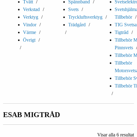
Tvätt
Spännband
Svetselektr
Verkstad
Svets
Svetshjälm
Verktyg
Tryckluftsverktyg
Tillbehör
Vindor
Trädgård
TIG Svetsa
Värme
Tigtråd
Övrigt
Tillbehör 
Pinnsvets
Tillbehör M
Tillbehör
Motorsvets
Tillbehör S
Tillbehör T
ESAB MIGTRÅD
Visar alla 6 resultat