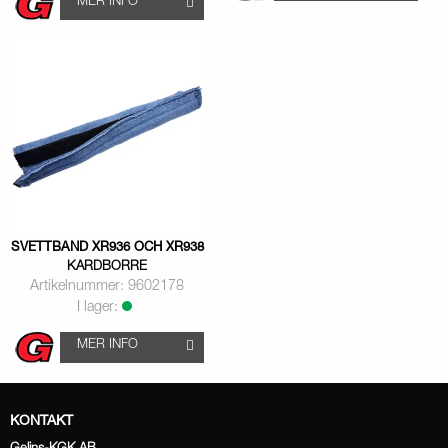
MER INFO
SVETTBAND XR936 OCH XR938
KARDBORRE
Artikelnummer: 9602178
I lager:
MER INFO
KONTAKT