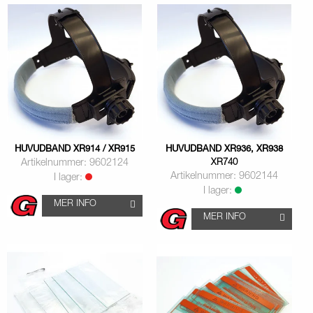
HUVUDBAND XR914 / XR915
HUVUDBAND XR936, XR938
Artikelnummer: 9602124
XR740
Artikelnummer: 9602144
I lager:
I lager:
MER INFO
MER INFO