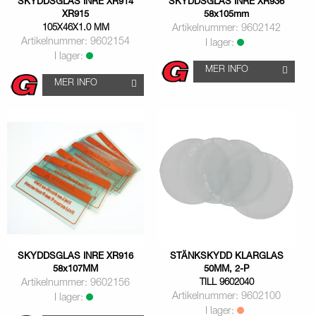
SKYDDSGLAS INRE XR914
SKYDDSGLAS INRE XR936
XR915
58x105mm
105X46X1.0 MM
Artikelnummer: 9602142
Artikelnummer: 9602154
I lager:
I lager:
MER INFO
MER INFO
SKYDDSGLAS INRE XR916
STÄNKSKYDD KLARGLAS
58x107MM
50MM, 2-P
Artikelnummer: 9602156
TILL 9602040
Artikelnummer: 9602100
I lager:
I lager: