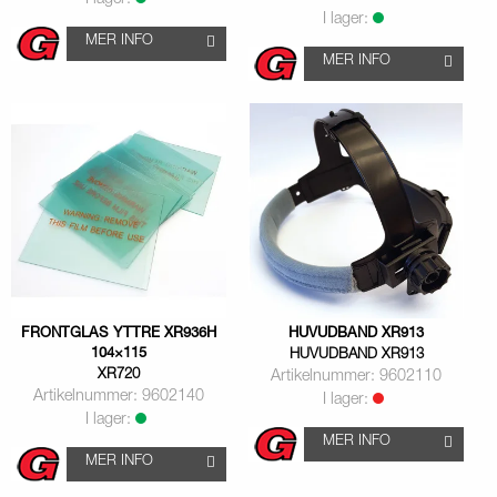
I lager:
I lager:
MER INFO
MER INFO
FRONTGLAS YTTRE XR936H
HUVUDBAND XR913
104×115
HUVUDBAND XR913
XR720
Artikelnummer: 9602110
Artikelnummer: 9602140
I lager:
I lager:
MER INFO
MER INFO