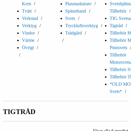
Kem
Plasmaskärare
Svetshjälm
Tvätt
Spännband
Tillbehör
Verkstad
Svets
TIG Svetsa
Verktyg
Tryckluftsverktyg
Tigtråd
Vindor
Trädgård
Tillbehör M
Värme
Tillbehör 
Övrigt
Pinnsvets
Tillbehör
Motorsvets
Tillbehör S
Tillbehör T
*OLD MO
Svets*
TIGTRÅD
Visar alla 6 resultat