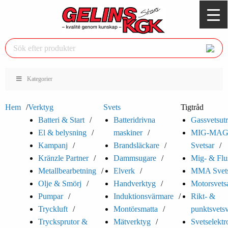
Kategorier
Hem
Verktyg
Svets
Tigtråd
Batteri & Start
Batteridrivna
Gassvetsutr
El & belysning
maskiner
MIG-MA
Kampanj
Brandsläckare
Svetsar
Kränzle Partner
Dammsugare
Mig- & Flu
Metallbearbetning
Elverk
MMA Svets
Olje & Smörj
Handverktyg
Motorsvets
Pumpar
Induktionsvärmare
Rikt- &
Tryckluft
Montörsmatta
punktsvets
Trycksprutor &
Mätverktyg
Svetselektr