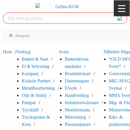
Kategorier
Hem
Verktyg
Svets
Tillbehör Migs
Batteri & Start
Batteridrivna
*OLD MO
El & belysning
maskiner
Svets*
Kampanj
Brandsläckare
Gassvetsutr
Kränzle Partner
Dammsugare
MIG-MA
Metallbearbetning
Elverk
Svetsar
Olje & Smörj
Handverktyg
MMA Svets
Pumpar
Induktionsvärmare
Mig- & Flu
Tryckluft
Montörsmatta
Motorsvets
Trycksprutor &
Mätverktyg
Rikt- &
Kem
Plasmaskärare
punktsvets