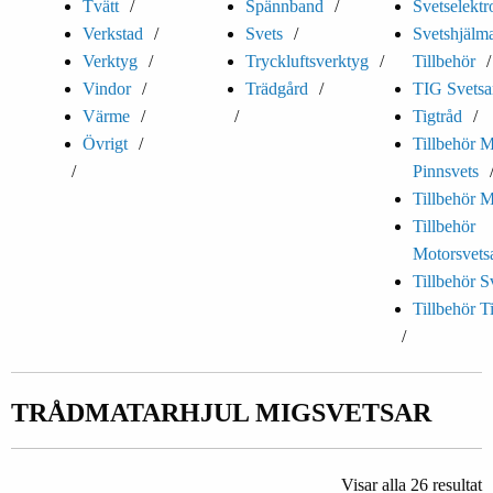
Tvätt
Spännband
Svetselektr
Verkstad
Svets
Svetshjälm
Verktyg
Tryckluftsverktyg
Tillbehör
Vindor
Trädgård
TIG Svetsa
Värme
Tigtråd
Övrigt
Tillbehör 
Pinnsvets
Tillbehör M
Tillbehör
Motorsvets
Tillbehör S
Tillbehör T
TRÅDMATARHJUL MIGSVETSAR
Visar alla 26 resultat