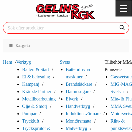
Kategorier
Hem
Verktyg
Svets
Tillbehör MM
Batteri & Start
Batteridrivna
Pinnsvets
El & belysning
maskiner
Gassvetsutr
Kampanj
Brandsläckare
MIG-MA
Kränzle Partner
Dammsugare
Svetsar
Metallbearbetning
Elverk
Mig- & Flu
Olje & Smörj
Handverktyg
MMA Svets
Pumpar
Induktionsvärmare
Motorsvets
Tryckluft
Montörsmatta
Rikt- &
Trycksprutor &
Mätverktyg
punktsvets