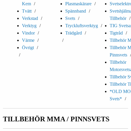
Kem
Plasmaskärare
Svetselektr
Tvätt
Spännband
Svetshjälm
Verkstad
Svets
Tillbehör
Verktyg
Tryckluftsverktyg
TIG Svetsa
Vindor
Trädgård
Tigtråd
Värme
Tillbehör M
Övrigt
Tillbehör 
Pinnsvets
Tillbehör
Motorsvets
Tillbehör S
Tillbehör T
*OLD MO
Svets*
TILLBEHÖR MMA / PINNSVETS