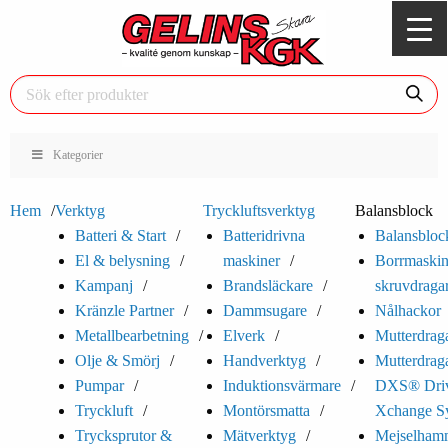
Kategorier
Hem
Verktyg
Tryckluftsverktyg
Balansblock
Batteri & Start
Batteridrivna
Balansbloc
El & belysning
maskiner
Borrmaskin
Kampanj
Brandsläckare
skruvdraga
Kränzle Partner
Dammsugare
Nålhackor
Metallbearbetning
Elverk
Mutterdrag
Olje & Smörj
Handverktyg
Mutterdrag
Pumpar
Induktionsvärmare
DXS® Dri
Tryckluft
Montörsmatta
Xchange S
Trycksprutor &
Mätverktyg
Mejselham