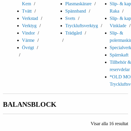
Kem
Plasmaskärare
Slip- & kap
Tvätt
Spännband
Raka
Verkstad
Svets
Slip- & kap
Verktyg
Tryckluftsverktyg
Vinklade
Vindor
Trädgård
Slip- &
Värme
polermaski
Övrigt
Specialver
Spärrskaft
Tillbehör &
reservdelar
*OLD MO
Trycklufts
BALANSBLOCK
Visar alla 16 resultat