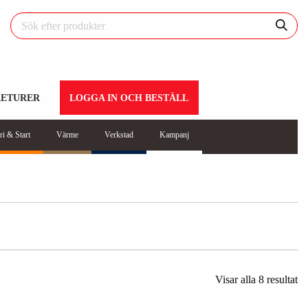
RETURER
LOGGA IN OCH BESTÄLL
ri & Start
Värme
Verkstad
Kampanj
Visar alla 8 resultat