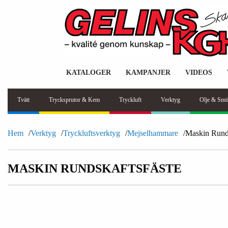
KATALOGER
KAMPANJER
VIDEOS
Tvätt
Trycksprutor & Kem
Tryckluft
Verktyg
Olje & Smö
Hem
Verktyg
Tryckluftsverktyg
Mejselhammare
Maskin Runds
MASKIN RUNDSKAFTSFÄSTE