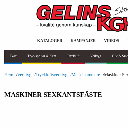
KATALOGER
KAMPANJER
VIDEOS
Tvätt
Trycksprutor & Kem
Tryckluft
Verktyg
Olje & Smö
Hem
Verktyg
Tryckluftsverktyg
Mejselhammare
Maskiner Sex
MASKINER SEXKANTSFÄSTE