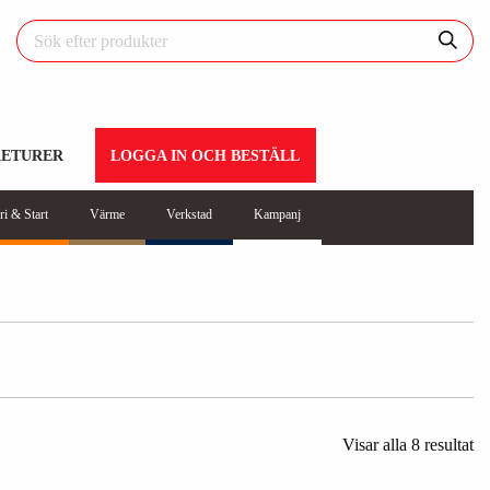
RETURER
LOGGA IN OCH BESTÄLL
ri & Start
Värme
Verkstad
Kampanj
Visar alla 8 resultat