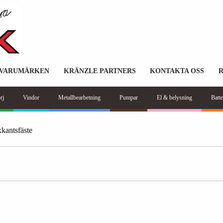
VARUMÄRKEN
KRÄNZLE PARTNERS
KONTAKTA OSS
rj
Vindor
Metallbearbetning
Pumpar
El & belysning
Batte
kantsfäste