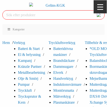
Kategorier
Hem
Verktyg
Tryckluftsverktyg
Tillbehör & re
Batteri & Start
Batteridrivna
*OLD MO
El & belysning
maskiner
Trycklufts
Kampanj
Brandsläckare
Balansbloc
Kränzle Partner
Dammsugare
Borrmaskin
Metallbearbetning
Elverk
skruvdraga
Olje & Smörj
Handverktyg
Mejselham
Pumpar
Induktionsvärmare
Mutterdrag
Tryckluft
Montörsmatta
Mutterdrag
Trycksprutor &
Mätverktyg
DXS® Dri
Kem
Plasmaskärare
Xchange S