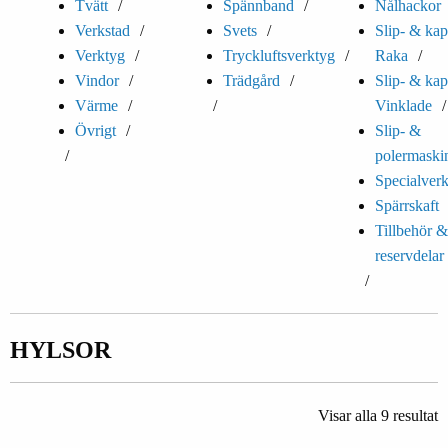
Tvätt
Spännband
Nålhackor
Verkstad
Svets
Slip- & kap
Verktyg
Tryckluftsverktyg
Raka
Vindor
Trädgård
Slip- & kap
Värme
Vinklade
Övrigt
Slip- &
polermaski
Specialver
Spärrskaft
Tillbehör &
reservdelar
HYLSOR
Visar alla 9 resultat