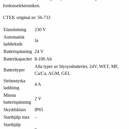
fordonselektroniken.
CTEK original nr: 56-733
Elanslutning
230 V
Automatisk
Ja
laddteknik
Batterispänning
24 V
Batterikapacitet
8-100 Ah
Alla typer av blysyrabatterier, 24V, WET, MF,
Batterityper
Ca/Ca, AGM, GEL
Strömstyrka
4 A
laddning
Minsta
2 V
batterispänning
Skyddsklass
IP65
Starthjälp max
–
Starthjälp
–