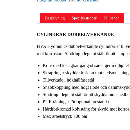
Beskrivning
Specifikationer
Tillbehör
CYLINDRAR DUBBELVERKANDE
BVA Hydraulics dubbelverkande cylindrar är tillve
mot korrosion. Stödring i legerat stål för att ta upp s
Kolv med löstagbar gängad sadel ger möjlighet a
Skrapringar skyddar insidan mot nedsmutsning o
Tillverkade i höghållfast stål
Snabbkoppling med högt flöde och dammskyd
Stödring i legerat stål för att skydda mot snedbe
PUR tätningar för optimal prestanda
Hårdförkromad kolvstång för skydd mot korros
Max arbetstryck 700 bar