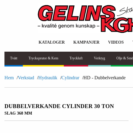
KATALOGER
KAMPANJER
VIDEOS
Tvätt
Trycksprutor & Kem
Tryckluft
Verktyg
Olje & Smö
Hem
Verkstad
Hydraulik
Cylindrar
HD - Dubbelverkande
DUBBELVERKANDE CYLINDER 30 TON
SLAG 368 MM