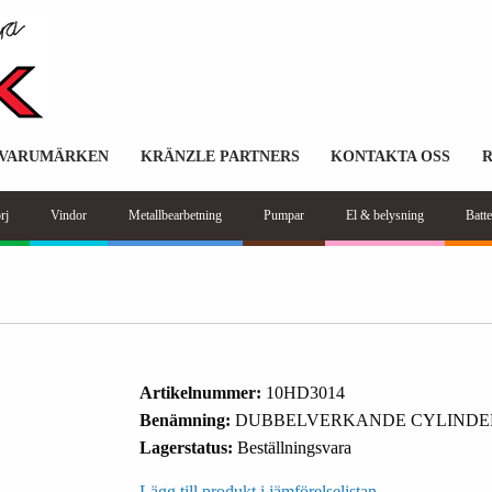
VARUMÄRKEN
KRÄNZLE PARTNERS
KONTAKTA OSS
rj
Vindor
Metallbearbetning
Pumpar
El & belysning
Batte
Artikelnummer:
10HD3014
Benämning:
DUBBELVERKANDE CYLINDER
Lagerstatus:
Beställningsvara
Lägg till produkt i jämförelselistan