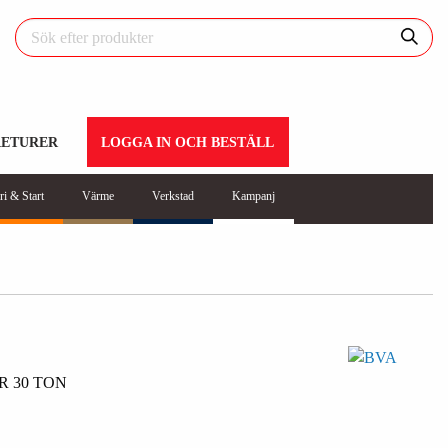
RETURER
LOGGA IN OCH BESTÄLL
ri & Start
Värme
Verkstad
Kampanj
 30 TON