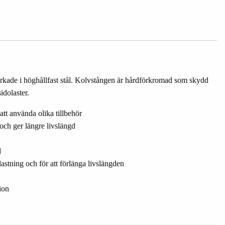
rkade i höghållfast stål. Kolvstången är hårdförkromad som skydd
idolaster.
tt använda olika tillbehör
ch ger längre livslängd
d
lastning och för att förlänga livslängden
ion