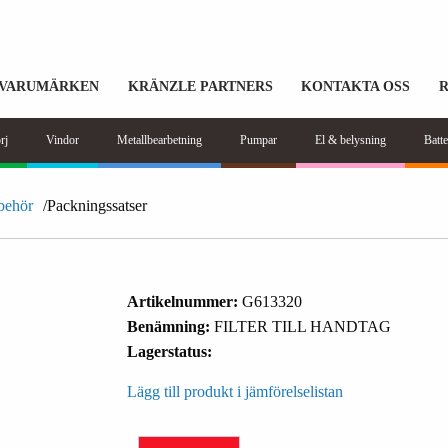
VARUMÄRKEN
KRÄNZLE PARTNERS
KONTAKTA OSS
rj
Vindor
Metallbearbetning
Pumpar
El & belysning
Batte
lbehör
Packningssatser
Artikelnummer:
G613320
Benämning:
FILTER TILL HANDTAG
Lagerstatus:
Lägg till produkt i jämförelselistan