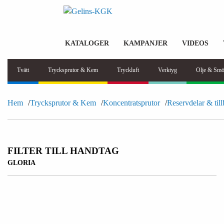
KATALOGER
KAMPANJER
VIDEOS
Tvätt
Trycksprutor & Kem
Tryckluft
Verktyg
Olje & Smö
Hem
Trycksprutor & Kem
Koncentratsprutor
Reservdelar & til
FILTER TILL HANDTAG
GLORIA