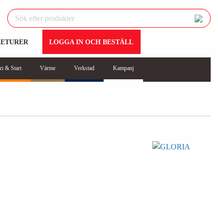
RETURER
LOGGA IN OCH BESTÄLL
ri & Start
Värme
Verkstad
Kampanj