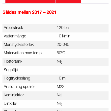
Såldes mellan 2017 – 2021
Arbetstryck
120 bar
Vattenmängd
10 l/min
Munstycksstorlek
20-045
Matarvatten max temp.
60ºC
Flottörtank
Nej
Sughöjd
–
Högtrycksslang
10 m
Anslutning spolrör
M22
Keminjektor
Nej
Dirtkiller
Nej